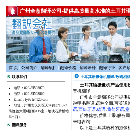
广州全意翻译公司-提供高质量高水准的
土耳其
首 页
|
公司简介
|
翻译项目
|
翻译价格
|
翻译语种
|
翻译行业
|
客户
联系我们
土耳其语摄像机翻译/数码相
土耳其语摄像机产品使用
电话：020-85593870
音机翻译
电话：020-85593869
广州市全意翻译公司提供摄
Email：fy991@126.com
说明书翻译,语种全面,可英译
地址：广州市天河区天河路371-377
语
,
西班牙语
,
德语
,
葡萄牙语
,
意
号隆德大厦6楼西A15室（地铁石牌桥站
价格优惠,质量上乘,服务
D出口）
来电咨询!
翻译服务
以下是土耳其语种的摄像