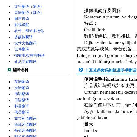
文字翻译（笔译）
摄像机简介及图解
口语翻译（口译）
Kameranın tanıtımı ve diag
同声传译
特点：
影视译配
Özellikleri:
软件、网站本地化
数码摄像机、数码相机、
多媒体翻译
Dijital video kamera, dijita
技术文档翻译
集成式数字成像、录音设备，
证件翻译
Entegreli dijital görüntü oluşu
招标书/投标书翻译
企划文案翻译
arasındaki dönüştürmeler kolay
翻译语种
土耳其语数码相机说明书翻译
使用说明书Kullanma Talim
英语翻译
产品设计与规格如有变更
法语翻译
Ürünün herhangi bir dezay
德语翻译
zorlunluğumuz yoktur.
日语翻译
在操作使用本机前，请仔
韩语翻译
Aygıtı kullanmadan önce bu 
俄语翻译
şekilde saklayın.
意大利语翻译
目录
西班牙语翻译
Indeks
葡萄牙语翻译
阿拉伯语翻译