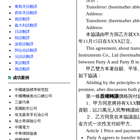
住所：
葡萄牙語翻譯
Transferor: (hereinafter abb
西班牙語翻譯
Address:
德語翻譯
Transferee: (hereinafter abb
義大利語翻譯
Address:
日語翻譯
本協議由甲方與乙方就X
韓語翻譯
年11月15日在XXXX訂立。
波斯語翻譯
This agreement, about tra
阿拉伯語翻譯
Instruments Co., Ltd (hereinaf
法語語翻譯
between Party A and Party B 
英語翻譯
甲乙雙方本著自願、平等
俄語翻譯
如下協議：
成功案例
Abiding by the principles of
promise, after discussion both p
中國建築標準研究院
中國機械進出口總公司
第一條
股權轉讓
價格與付
三菱汽車
1、甲方同意將持有XXX
英國航空公司
資額，以25萬元人民幣轉讓
埃克森美孚石油公司
２、乙方同意在本協議簽訂
瑞士再保險公司
金方式一次性支付給甲方。
中國電力
Article 1 Price and payment
中華律師協會
Party A agrees to transfe
德國使館