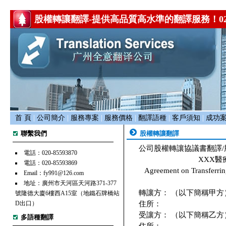
股權轉讓翻譯-提供高品質高水準的翻譯服務！020-85593
首 頁
|
公司簡介
|
服務專案
|
服務價格
|
翻譯語種
|
客戶須知
|
成功
聯繫我們
股權轉讓翻譯
公司股權轉讓協議書翻譯
電話：020-85593870
XXX
電話：020-85593869
Agreement on Transferri
Email：fy991@126.com
地址：廣州市天河區天河路371-377
轉讓方： （以下簡稱甲方
號隆德大廈6樓西A15室（地鐵石牌橋站
D出口）
住所：
受讓方： （以下簡稱乙方
多語種翻譯