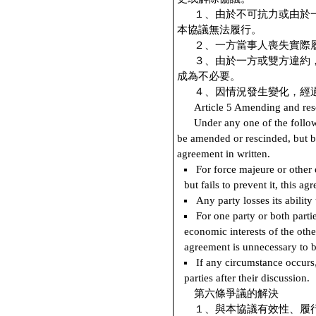
１、由於不可抗力或由於
本協議無法履行。
２、一方當事人喪失實際
３、由於一方或雙方違約
成為不必要。
４、因情況發生變化，經
Article 5 Amending and res
Under any one of the follow
be amended or rescinded, but b
agreement in written.
For force majeure or other 
but fails to prevent it, this a
Any party losses its ability
For one party or both parti
economic interests of the othe
agreement is unnecessary to 
If any circumstance occurs
parties after their discussion.
第六條爭議的解決
１、與本協議有效性、履